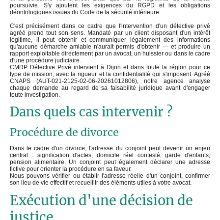
poursuivie. S'y ajoutent les exigences du RGPD et les obligations
déontologiques issues du Code de la sécurité intérieure.
C'est précisément dans ce cadre que l'intervention d'un détective privé
agréé prend tout son sens. Mandaté par un client disposant d'un intérêt
légitime, il peut obtenir et communiquer légalement des informations
qu'aucune démarche amiable n'aurait permis d'obtenir — et produire un
rapport exploitable directement par un avocat, un huissier ou dans le cadre
d'une procédure judiciaire.
CMDP Détective Privé intervient à Dijon et dans toute la région pour ce
type de mission, avec la rigueur et la confidentialité qui s'imposent. Agréé
CNAPS (AUT-021-2125-02-06-20261012806), notre agence analyse
chaque demande au regard de sa faisabilité juridique avant d'engager
toute investigation.
Dans quels cas intervenir ?
Procédure de divorce
Dans le cadre d'un divorce, l'adresse du conjoint peut devenir un enjeu
central : signification d'actes, domicile réel contesté, garde d'enfants,
pension alimentaire. Un conjoint peut également déclarer une adresse
fictive pour orienter la procédure en sa faveur.
Nous pouvons vérifier ou établir l'adresse réelle d'un conjoint, confirmer
son lieu de vie effectif et recueillir des éléments utiles à votre avocat.
Exécution d'une décision de
justice